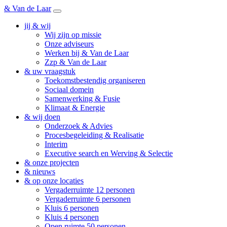
& Van de Laar
jij & wij
Wij zijn op missie
Onze adviseurs
Werken bij & Van de Laar
Zzp & Van de Laar
& uw vraagstuk
Toekomstbestendig organiseren
Sociaal domein
Samenwerking & Fusie
Klimaat & Energie
& wij doen
Onderzoek & Advies
Procesbegeleiding & Realisatie
Interim
Executive search en Werving & Selectie
& onze projecten
& nieuws
& op onze locaties
Vergaderruimte 12 personen
Vergaderruimte 6 personen
Kluis 6 personen
Kluis 4 personen
Open ruimte 50 personen